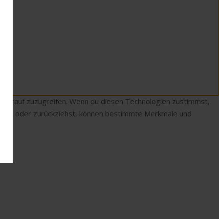
r darauf zuzugreifen. Wenn du diesen Technologien zustimmst,
teilst oder zurückziehst, können bestimmte Merkmale und