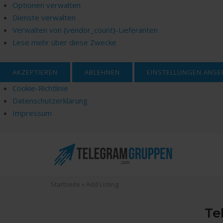
Optionen verwalten
Dienste verwalten
Verwalten von {vendor_count}-Lieferanten
Lese mehr über diese Zwecke
AKZEPTIEREN
ABLEHNEN
EINSTELLUNGEN ANSE
Cookie-Richtlinie
Datenschutzerklärung
Impressum
Skip
to
content
Startseite
»
Add Listing
Te