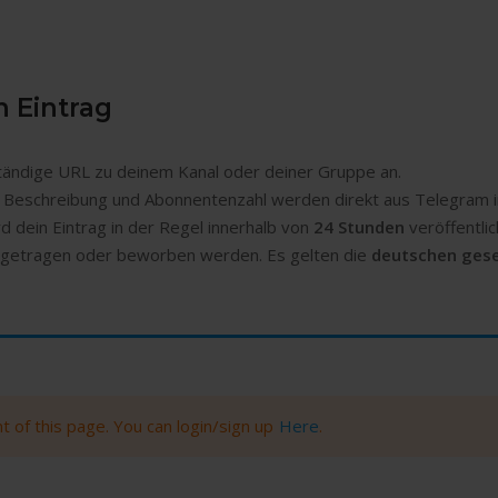
n Eintrag
lständige URL zu deinem Kanal oder deiner Gruppe an.
ld, Beschreibung und Abonnentenzahl werden direkt aus Telegra
d dein Eintrag in der Regel innerhalb von
24 Stunden
veröffentlic
getragen oder beworben werden. Es gelten die
deutschen ges
 of this page. You can login/sign up
Here
.