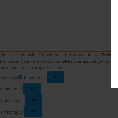
Um dir ein optimales Erlebnis zu bieten, verwenden wir Technol
können wir Daten wie das Surfverhalten oder eindeutige IDs auf
Funktionen beeinträchtigt werden.
Funktional
Funktional
Immer aktiv
Vorlieben
Vorlieben
Statistiken
Statistiken
Marketing
Marketing