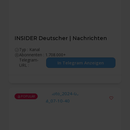
INSIDER Deutscher | Nachrichten
Typ : Kanal
Abonnenten : 1.708.000+
Telegram-
URL :
POPULÄR