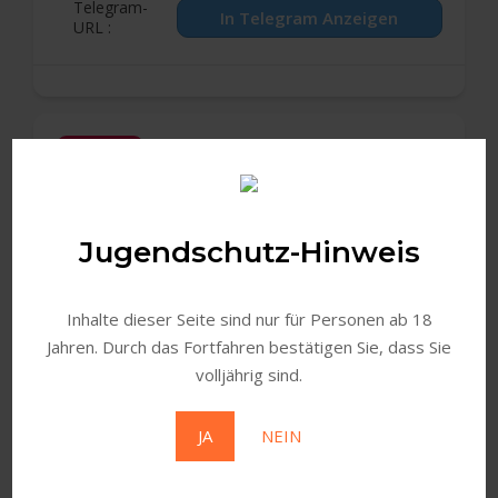
Telegram-
URL :
POPULÄR
Jugendschutz-Hinweis
Inhalte dieser Seite sind nur für Personen ab 18
Süddeutsche Zeitung
Jahren. Durch das Fortfahren bestätigen Sie, dass Sie
volljährig sind.
Typ : Kanal
Abonnenten : 3.500+
Telegram-
JA
NEIN
URL :