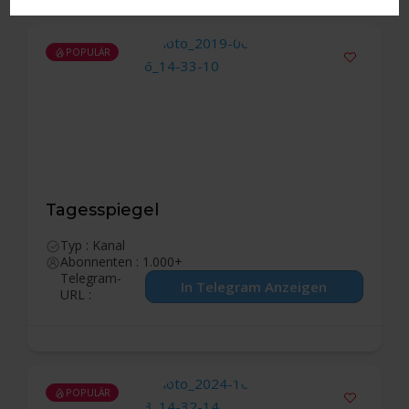
POPULÄR
Tagesspiegel
Typ : Kanal
Abonnenten : 1.000+
Telegram-
URL :
POPULÄR