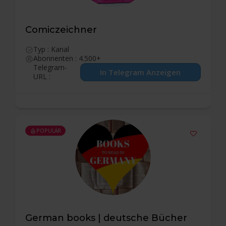
Comiczeichner
Typ : Kanal
Abonnenten : 4.500+
Telegram-
URL :
POPULÄR
German books | deutsche Bücher