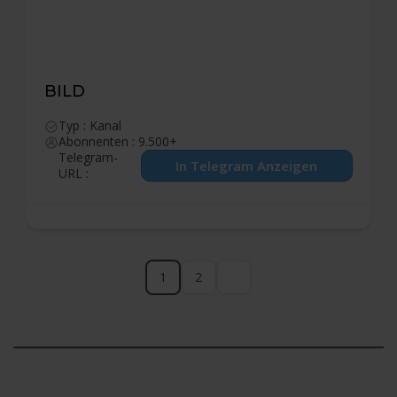
BILD
Typ : Kanal
Abonnenten : 9.500+
Telegram-
URL :
1
2