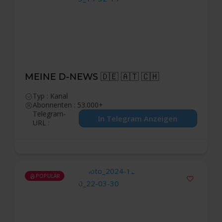
MEINE D-NEWS 🇩🇪 🇦🇹 🇨🇭
Typ : Kanal
Abonnenten : 53.000+
Telegram-
URL :
POPULÄR