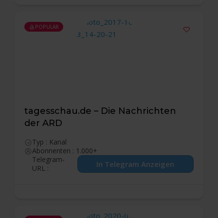
POPULÄR
tagesschau.de – Die Nachrichten
der ARD
Typ : Kanal
Abonnenten : 1.000+
Telegram-
URL :