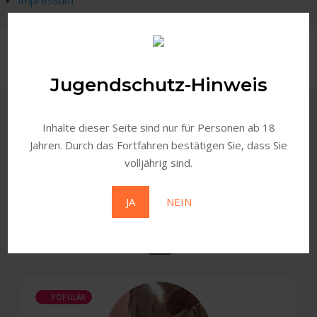
Skip
to
M
content
Jugendschutz-Hinweis
Startseite
»
Single Tag
bestfans
Inhalte dieser Seite sind nur für Personen ab 18
Jahren. Durch das Fortfahren bestätigen Sie, dass Sie
volljährig sind.
Search
JA
NEIN
1
Gefundene Medien
Sortieren Nach
POPULÄR