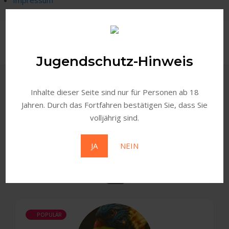
Skip
to
M
content
Jugendschutz-Hinweis
Startseite
»
Single Tag
Brettspiele
Inhalte dieser Seite sind nur für Personen ab 18
Jahren. Durch das Fortfahren bestätigen Sie, dass Sie
volljährig sind.
Search
JA
NEIN
1
Gefundene Medien
Sortieren Nach
POPULÄR