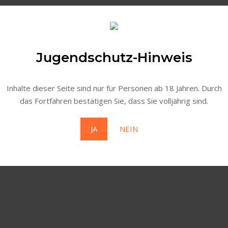
Jugendschutz-Hinweis
Inhalte dieser Seite sind nur für Personen ab 18 Jahren. Durch
das Fortfahren bestätigen Sie, dass Sie volljährig sind.
ogien wie Cookies, um Geräteinformationen zu speichern und/ode
 dieser Website verarbeiten. Wenn du deine Zustimmung nicht er
JA
NEIN