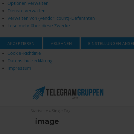
Optionen verwalten
Dienste verwalten
Verwalten von {vendor_count}-Lieferanten
Lese mehr über diese Zwecke
AKZEPTIEREN
ABLEHNEN
EINSTELLUNGEN ANSE
Cookie-Richtlinie
Datenschutzerklärung
Impressum
Skip
to
content
Startseite
»
Single Tag
image