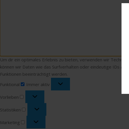
Um dir ein optimales Erlebnis zu bieten, verwenden wir Technol
können wir Daten wie das Surfverhalten oder eindeutige IDs auf
Funktionen beeinträchtigt werden.
Funktional
Funktional
Immer aktiv
Vorlieben
Vorlieben
Statistiken
Statistiken
Marketing
Marketing