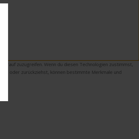
r darauf zuzugreifen. Wenn du diesen Technologien zustimmst,
teilst oder zurückziehst, können bestimmte Merkmale und