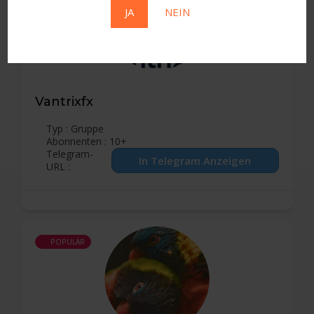
JA
NEIN
Vantrixfx
Typ : Gruppe
Abonnenten : 10+
Telegram-
URL :
POPULÄR