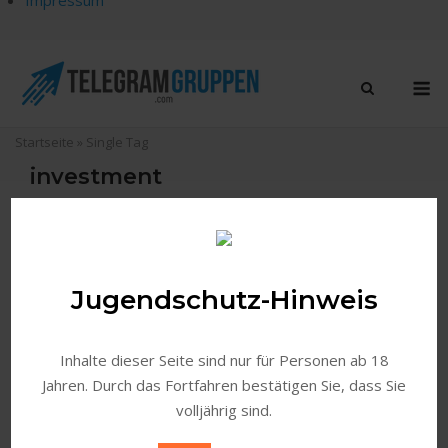
Skip
to
M
content
Startseite
»
Single Tag
investment
Search
Jugendschutz-Hinweis
2
Gefundene Medien
Sortieren Nach
Inhalte dieser Seite sind nur für Personen ab 18
Jahren. Durch das Fortfahren bestätigen Sie, dass Sie
volljährig sind.
POPULÄR