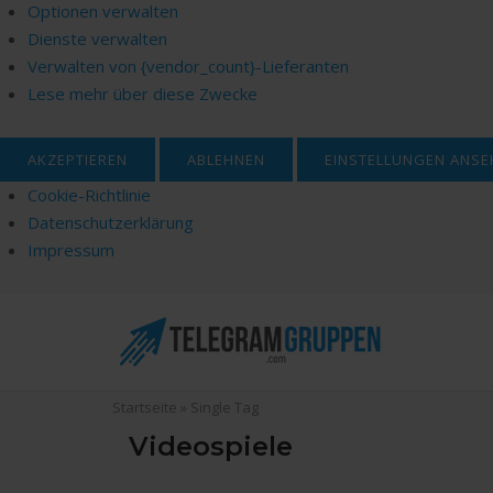
Optionen verwalten
Dienste verwalten
Verwalten von {vendor_count}-Lieferanten
Lese mehr über diese Zwecke
AKZEPTIEREN
ABLEHNEN
EINSTELLUNGEN ANSE
Cookie-Richtlinie
Datenschutzerklärung
Impressum
Skip
to
content
Startseite
»
Single Tag
Videospiele