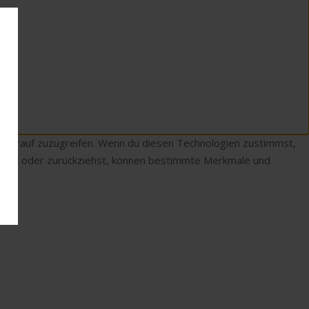
r darauf zuzugreifen. Wenn du diesen Technologien zustimmst,
teilst oder zurückziehst, können bestimmte Merkmale und