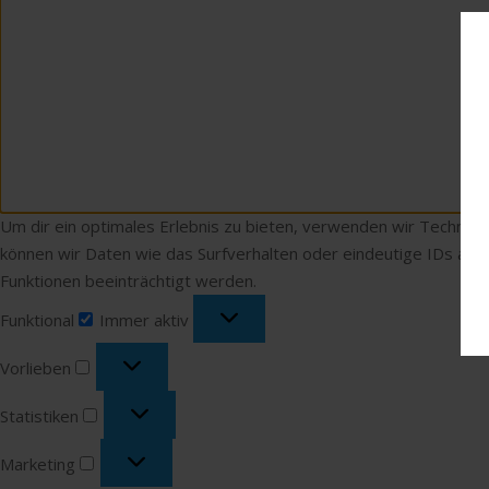
Um dir ein optimales Erlebnis zu bieten, verwenden wir Technol
können wir Daten wie das Surfverhalten oder eindeutige IDs auf
Funktionen beeinträchtigt werden.
Funktional
Funktional
Immer aktiv
Vorlieben
Vorlieben
Statistiken
Statistiken
Marketing
Marketing