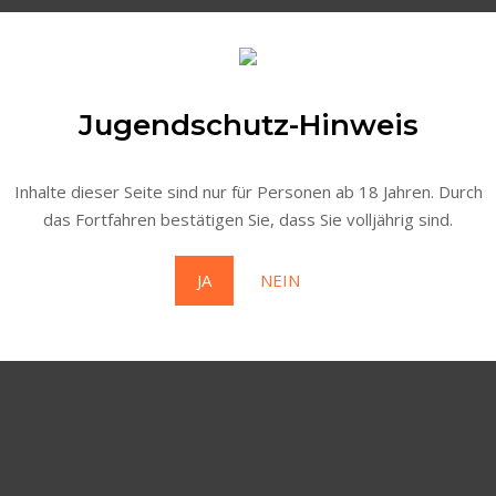
Jugendschutz-Hinweis
Inhalte dieser Seite sind nur für Personen ab 18 Jahren. Durch
das Fortfahren bestätigen Sie, dass Sie volljährig sind.
ogien wie Cookies, um Geräteinformationen zu speichern und/ode
 dieser Website verarbeiten. Wenn du deine Zustimmung nicht er
JA
NEIN