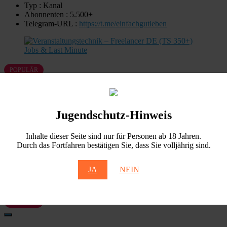
Typ : Kanal
Abonnenten : 5.500+
Telegram-URL :
https://t.me/einfachgutleben
POPULÄR
Veranstaltungstechnik – Freelancer DE
Jugendschutz-Hinweis
(TS 350+) Jobs & Last Minute
Inhalte dieser Seite sind nur für Personen ab 18 Jahren.
Typ : Gruppe
Durch das Fortfahren bestätigen Sie, dass Sie volljährig sind.
Abonnenten : 3.000+
Telegram-URL :
https://t.me/Veranstaltungstechnik_Freelancer
JA
NEIN
POPULÄR