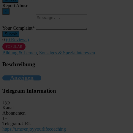
Report Abuse
×
Your Complaint
*
Submit
0
(0 Reviews)
POPULÄR
Bildung & Lernen
,
Sonstiges & Spezialinteressen
Beschreibung
Anzeigen
Telegram Information
Typ
Kanal
Abonnenten
1+
Telegram-URL
https://t.me/enjoyyourlifecoaching