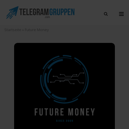
Skip
to
M
content
Startseite
»
Future Money