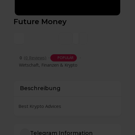
Future Money
0
(0 Reviews)
POPULÄR
Wirtschaft, Finanzen & Krypto
Beschreibung
Best Krypto Advices
Telegram Information