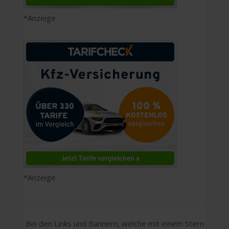
*Anzeige
*Anzeige
Bei den Links und Bannern, welche mit einem Stern