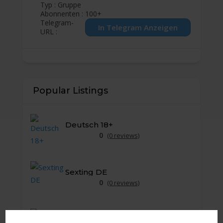
Typ : Gruppe
F
Abonnenten : 100+
U
Telegram-
URL :
N
i
n
D
e
Popular Listings
u
t
s
Deutsch 18+
c
0
(0 reviews)
h
Sexting DE
0
(0 reviews)
FKK Strand XL