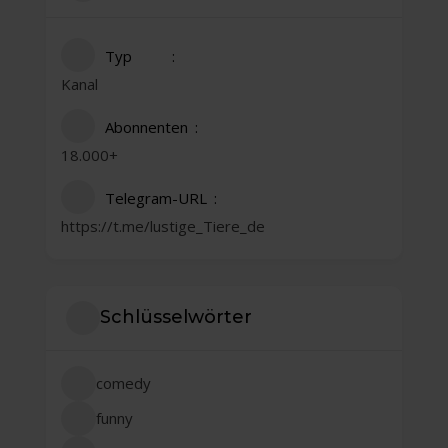
Typ
Kanal
Abonnenten
18.000+
Telegram-URL
https://t.me/lustige_Tiere_de
Schlüsselwörter
comedy
funny