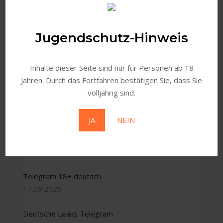
0
(0 reviews)
Jugendschutz-Hinweis
Emmi wxhite🤍
0
(0 reviews)
Inhalte dieser Seite sind nur für Personen ab 18
Jahren. Durch das Fortfahren bestätigen Sie, dass Sie
Parkplatztreff XL
volljährig sind.
0
(0 reviews)
JA
NEIN
NEUESTE BLOG BEITRÄGE
Telegram 18+ deutsch
17.09.2025
Deutsche Leaks Telegram