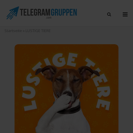
Skip
to
M
content
Startseite
»
LUSTIGE TIERE