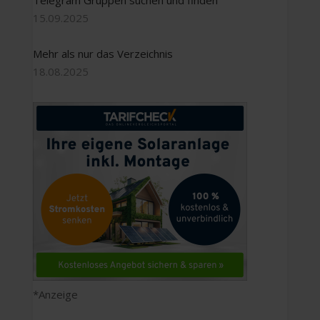
15.09.2025
Mehr als nur das Verzeichnis
18.08.2025
*Anzeige