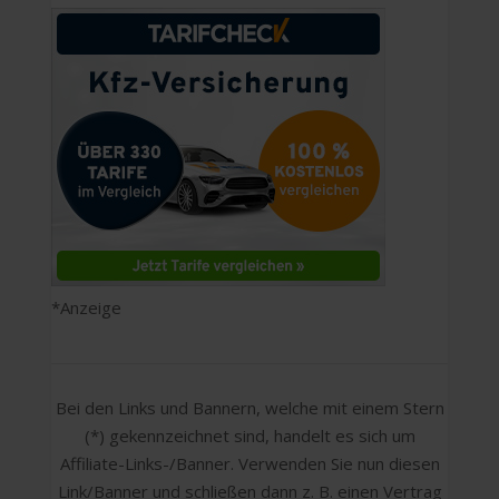
*Anzeige
Bei den Links und Bannern, welche mit einem Stern
(*) gekennzeichnet sind, handelt es sich um
Affiliate-Links-/Banner. Verwenden Sie nun diesen
Link/Banner und schließen dann z. B. einen Vertrag