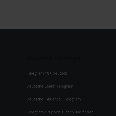
o
l
l
e
r
n
a
l
b
Neueste Beiträge
🚔
Telegram 18+ deutsch
Deutsche Leaks Telegram
Deutsche Influencer Telegram
Telegram Gruppen suchen und finden