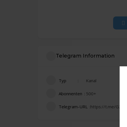
Telegram Information
Typ
Kanal
Abonnenten
500+
Telegram-URL
https://t.me/G2Tu