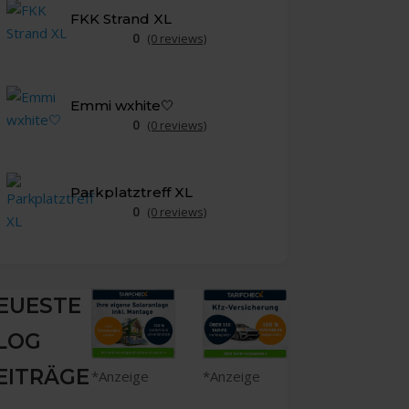
FKK Strand XL
0
(0 reviews)
Emmi wxhite🤍
0
(0 reviews)
Parkplatztreff XL
0
(0 reviews)
EUESTE
LOG
EITRÄGE
*Anzeige
*Anzeige