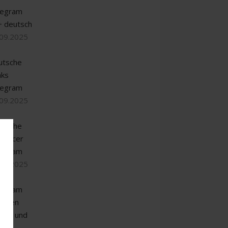
legram
+ deutsch
.09.2025
utsche
aks
legram
.09.2025
utsche
luencer
legram
.09.2025
legram
uppen
chen und
den