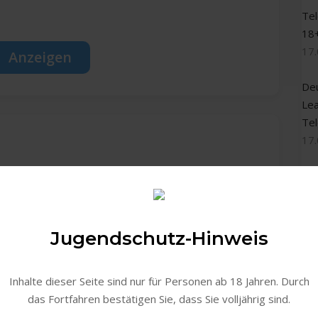
Te
18
17
Anzeigen
De
Le
Te
17
De
Inf
Te
17
Jugendschutz-Hinweis
Te
ning
Inhalte dieser Seite sind nur für Personen ab 18 Jahren. Durch
Gr
das Fortfahren bestätigen Sie, dass Sie volljährig sind.
su
fin