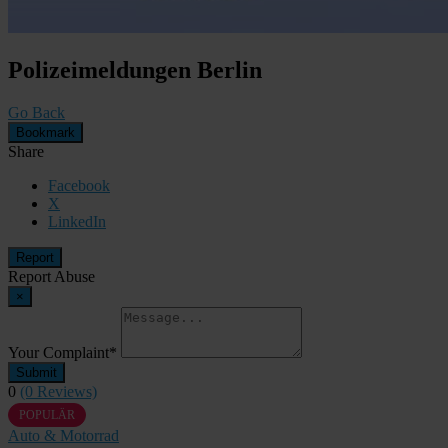
Polizeimeldungen Berlin
Go Back
Bookmark
Share
Facebook
X
LinkedIn
Report
Report Abuse
×
Your Complaint
*
Submit
0
(0 Reviews)
POPULÄR
Auto & Motorrad