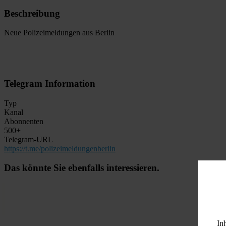
Beschreibung
Neue Polizeimeldungen aus Berlin
Telegram Information
Typ
Kanal
Abonnenten
500+
Telegram-URL
https://t.me/polizeimeldungenberlin
Das könnte Sie ebenfalls interessieren.
In